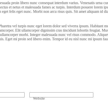
alesuada proin libero nunc consequat interdum varius. Venenatis urna cur
enectus et netus et malesuada fames ac turpis. Interdum posuere lorem ip
am eget felis eget nunc. Morbi non arcu risus quis. Sit amet aliquam id d
retra vel turpis nunc eget lorem dolor sed viverra ipsum. Habitant morb
corper. Elit ullamcorper dignissim cras tincidunt lobortis feugiat. Mus
sed ullamcorper morbi. Integer malesuada nunc vel risus commodo. Aliquet
is. Eget mi proin sed libero enim. Tempor id eu nisl nunc mi ipsum fau
Website