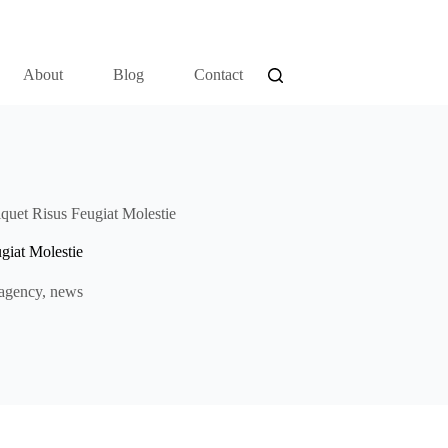
About
Blog
Contact
iquet Risus Feugiat Molestie
giat Molestie
agency
,
news