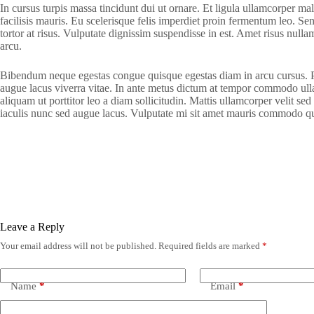
In cursus turpis massa tincidunt dui ut ornare. Et ligula ullamcorper m
facilisis mauris. Eu scelerisque felis imperdiet proin fermentum leo. S
tortor at risus. Vulputate dignissim suspendisse in est. Amet risus null
arcu.
Bibendum neque egestas congue quisque egestas diam in arcu cursus. Pha
augue lacus viverra vitae. In ante metus dictum at tempor commodo ullam
aliquam ut porttitor leo a diam sollicitudin. Mattis ullamcorper velit 
iaculis nunc sed augue lacus. Vulputate mi sit amet mauris commodo qu
Leave a Reply
Your email address will not be published.
Required fields are marked
*
Name
*
Email
*