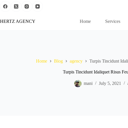
Skip
to
content
HERTZ AGENCY
Home
Services
Home
Blog
agency
Turpis Tincidunt Idal
Turpis Tincidunt Idaliquet Risus Feu
mani
July 5, 2021