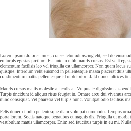
Lorem ipsum dolor sit amet, consectetur adipiscing elit, sed do eiusmo
eu turpis egestas pretium. Est ante in nibh mauris cursus. Est velit ege
elementum facilisis leo vel fringilla est ullamcorper. Non quam lacus 
quisque. Interdum velit euismod in pellentesque massa placerat duis ultr
condimentum mattis pellentesque id nibh tortor id. Id donec ultrices tin
Mauris cursus mattis molestie a iaculis at. Vulputate dignissim suspendis
Turpis tincidunt id aliquet risus feugiat in. Ornare arcu dui vivamus ar
nunc consequat. Vel pharetra vel turpis nunc. Volutpat odio facilisis maur
Felis donec et odio pellentesque diam volutpat commodo. Tempus urna et
porta lorem. Sociis natoque penatibus et magnis dis. Fringilla ut morbi t
vestibulum mattis ullamcorper. Enim sed faucibus turpis in eu mi. Nulla