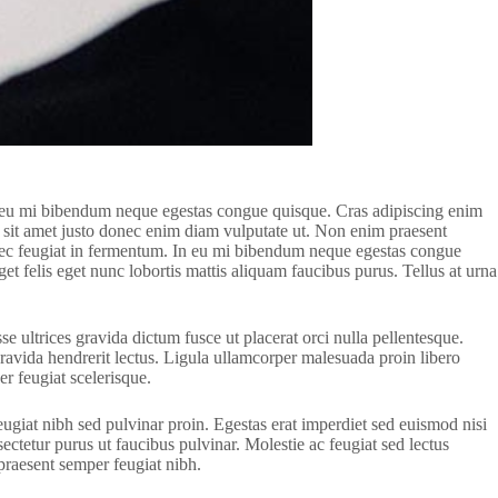
in eu mi bibendum neque egestas congue quisque. Cras adipiscing enim
tum sit amet justo donec enim diam vulputate ut. Non enim praesent
s nec feugiat in fermentum. In eu mi bibendum neque egestas congue
et felis eget nunc lobortis mattis aliquam faucibus purus. Tellus at urna
e ultrices gravida dictum fusce ut placerat orci nulla pellentesque.
gravida hendrerit lectus. Ligula ullamcorper malesuada proin libero
er feugiat scelerisque.
giat nibh sed pulvinar proin. Egestas erat imperdiet sed euismod nisi
sectetur purus ut faucibus pulvinar. Molestie ac feugiat sed lectus
 praesent semper feugiat nibh.