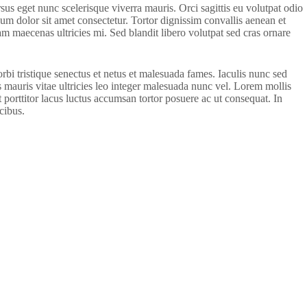
sus eget nunc scelerisque viverra mauris. Orci sagittis eu volutpat odio
sum dolor sit amet consectetur. Tortor dignissim convallis aenean et
iam maecenas ultricies mi. Sed blandit libero volutpat sed cras ornare
i tristique senectus et netus et malesuada fames. Iaculis nunc sed
 mauris vitae ultricies leo integer malesuada nunc vel. Lorem mollis
 porttitor lacus luctus accumsan tortor posuere ac ut consequat. In
cibus.