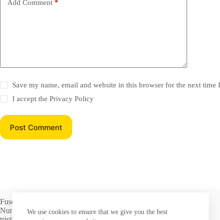
Add Comment
*
Save my name, email and website in this browser for the next time
I accept the
Privacy Policy
Post Comment
Fusce dignissim blandit justo, eget elementum risus tristique.
Nunc lacus lacus, sit amet accumsan est pulvinar non praesent
We use cookies to ensure that we give you the best
tristique enim lorem.