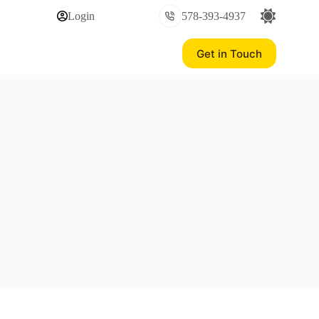
Login
578-393-4937
Get in Touch