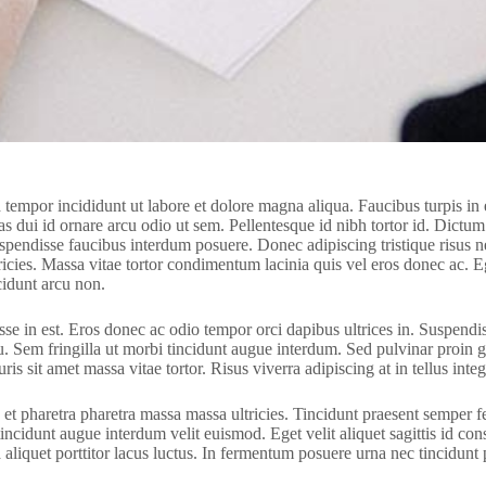
d tempor incididunt ut labore et dolore magna aliqua. Faucibus turpis 
stas dui id ornare arcu odio ut sem. Pellentesque id nibh tortor id. Dic
suspendisse faucibus interdum posuere. Donec adipiscing tristique risu
icies. Massa vitae tortor condimentum lacinia quis vel eros donec ac. Eg
cidunt arcu non.
se in est. Eros donec ac odio tempor orci dapibus ultrices in. Suspendiss
cu. Sem fringilla ut morbi tincidunt augue interdum. Sed pulvinar proin 
is sit amet massa vitae tortor. Risus viverra adipiscing at in tellus integ
 pharetra pharetra massa massa ultricies. Tincidunt praesent semper feu
incidunt augue interdum velit euismod. Eget velit aliquet sagittis id con
 aliquet porttitor lacus luctus. In fermentum posuere urna nec tincidunt